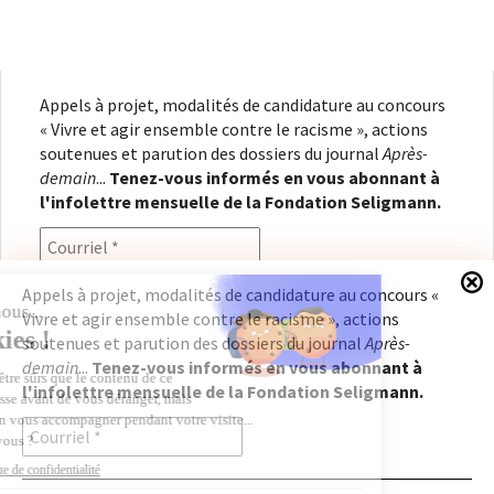
Appels à projet, modalités de candidature au concours
« Vivre et agir ensemble contre le racisme », actions
soutenues et parution des dossiers du journal
Après-
demain
...
Tenez-vous informés en vous abonnant à
l'infolettre mensuelle de la Fondation Seligmann.
Appels à projet, modalités de candidature au concours «
Vivre et agir ensemble contre le racisme », actions
En renseignant votre adresse électronique, vous
soutenues et parution des dossiers du journal
Après-
consentez à recevoir l'infolettre de la Fondation
demain
...
Tenez-vous informés en vous abonnant à
Seligmann, conformément à notre
politique de
l'infolettre mensuelle de la Fondation Seligmann.
confidentialité
. Il vous sera possible de vous
désabonner à tout moment.