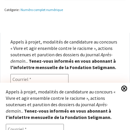
aujourd’hui…
plus
Catégorie :
Numéro complet numérique
jamais
?
(numérique)
Appels à projet, modalités de candidature au concours
« Vivre et agir ensemble contre le racisme », actions
soutenues et parution des dossiers du journal
Après-
demain
...
Tenez-vous informés en vous abonnant à
l'infolettre mensuelle de la Fondation Seligmann.
Appels à projet, modalités de candidature au concours «
Vivre et agir ensemble contre le racisme », actions
En renseignant votre adresse électronique, vous
soutenues et parution des dossiers du journal
Après-
consentez à recevoir l'infolettre de la Fondation
demain
...
Tenez-vous informés en vous abonnant à
Seligmann, conformément à notre
politique de
l'infolettre mensuelle de la Fondation Seligmann.
confidentialité
. Il vous sera possible de vous
désabonner à tout moment.