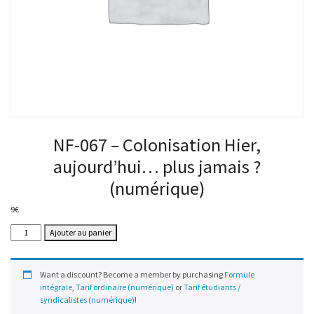
NF-067 – Colonisation Hier,
aujourd’hui… plus jamais ?
(numérique)
9
€
quantité
Ajouter au panier
de
NF-
067
Want a discount? Become a member by purchasing
Formule
–
intégrale
,
Tarif ordinaire (numérique)
or
Tarif étudiants /
Colonisation
syndicalistes (numérique)
!
Hier,