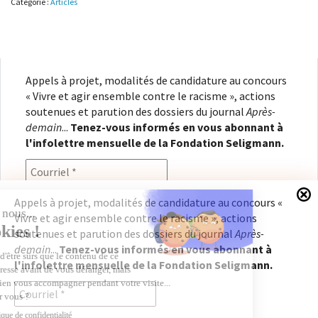
Catégorie :
Articles
de
genre
Appels à projet, modalités de candidature au concours
« Vivre et agir ensemble contre le racisme », actions
soutenues et parution des dossiers du journal
Après-
demain
...
Tenez-vous informés en vous abonnant à
l'infolettre mensuelle de la Fondation Seligmann.
Appels à projet, modalités de candidature au concours «
Vivre et agir ensemble contre le racisme », actions
En renseignant votre adresse électronique, vous
soutenues et parution des dossiers du journal
Après-
consentez à recevoir l'infolettre de la Fondation
demain
...
Tenez-vous informés en vous abonnant à
Seligmann, conformément à notre
politique de
l'infolettre mensuelle de la Fondation Seligmann.
confidentialité
. Il vous sera possible de vous
désabonner à tout moment.