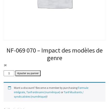
NF-069 070 – Impact des modèles de
genre
1
€
quantité
Ajouter au panier
de
NF-
069
Want a discount? Become a member by purchasing
Formule
070
intégrale
,
Tarif ordinaire (numérique)
or
Tarif étudiants /
–
syndicalistes (numérique)
!
Impact
des
modèles