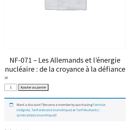
NF-071 – Les Allemands et l’énergie
nucléaire : de la croyance à la défiance
1
€
quantité
Ajouter au panier
de
NF-
071
Want a discount? Become a member by purchasing
Formule
–
intégrale
,
Tarif ordinaire (numérique)
or
Tarif étudiants /
Les
syndicalistes (numérique)
!
Allemands
et
l’énergie