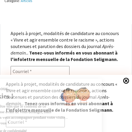
Catégorie :
Articles
nucléaire
:
de
la
croyance
à
Appels à projet, modalités de candidature au concours
la
« Vivre et agir ensemble contre le racisme », actions
défiance
soutenues et parution des dossiers du journal
Après-
demain
...
Tenez-vous informés en vous abonnant à
l'infolettre mensuelle de la Fondation Seligmann.
Appels à projet, modalités de candidature au concours «
Vivre et agir ensemble contre le racisme », actions
En renseignant votre adresse électronique, vous
soutenues et parution des dossiers du journal
Après-
consentez à recevoir l'infolettre de la Fondation
demain
...
Tenez-vous informés en vous abonnant à
Seligmann, conformément à notre
politique de
l'infolettre mensuelle de la Fondation Seligmann.
confidentialité
. Il vous sera possible de vous
désabonner à tout moment.