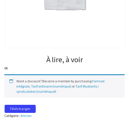
À lire, à voir
0
€
Want a discount? Become a member by purchasing
Formule
intégrale
,
Tarif ordinaire (numérique)
or
Tarif étudiants /
syndicalistes (numérique)
!
Télécharger
Catégorie :
Articles