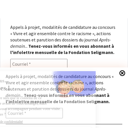
Appels à projet, modalités de candidature au concours
« Vivre et agir ensemble contre le racisme », actions
soutenues et parution des dossiers du journal
Après-
demain
...
Tenez-vous informés en vous abonnant à
l'infolettre mensuelle de la Fondation Seligmann.
Appels à projet, modalités de candidature au concours «
Vivre et agir ensemble contre le racisme », actions
En renseignant votre adresse électronique, vous
soutenues et parution des dossiers du journal
Après-
consentez à recevoir l'infolettre de la Fondation
demain
...
Tenez-vous informés en vous abonnant à
Seligmann, conformément à notre
politique de
l'infolettre mensuelle de la Fondation Seligmann.
confidentialité
. Il vous sera possible de vous
désabonner à tout moment.