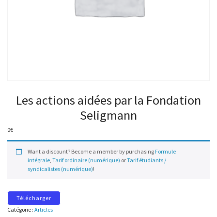
Les actions aidées par la Fondation
Seligmann
0
€
Want a discount? Become a member by purchasing
Formule
intégrale
,
Tarif ordinaire (numérique)
or
Tarif étudiants /
syndicalistes (numérique)
!
Télécharger
Catégorie :
Articles