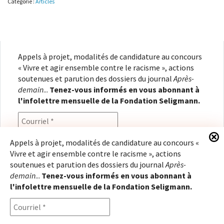
Catégorie :
Articles
monde
Appels à projet, modalités de candidature au concours
« Vivre et agir ensemble contre le racisme », actions
soutenues et parution des dossiers du journal
Après-
demain
...
Tenez-vous informés en vous abonnant à
l'infolettre mensuelle de la Fondation Seligmann.
Appels à projet, modalités de candidature au concours «
Vivre et agir ensemble contre le racisme », actions
En renseignant votre adresse électronique, vous
soutenues et parution des dossiers du journal
Après-
consentez à recevoir l'infolettre de la Fondation
demain
...
Tenez-vous informés en vous abonnant à
Seligmann, conformément à notre
politique de
l'infolettre mensuelle de la Fondation Seligmann.
confidentialité
. Il vous sera possible de vous
désabonner à tout moment.