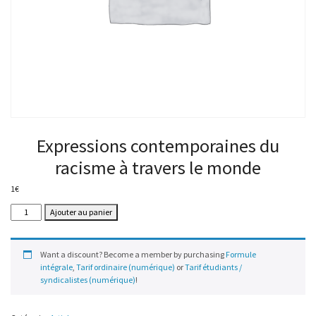
Expressions contemporaines du
racisme à travers le monde
1
€
quantité
Ajouter au panier
de
Expressions
contemporaines
Want a discount? Become a member by purchasing
Formule
du
intégrale
,
Tarif ordinaire (numérique)
or
Tarif étudiants /
racisme
syndicalistes (numérique)
!
à
travers
le