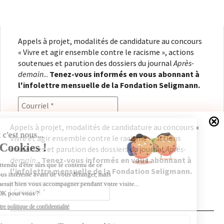
Appels à projet, modalités de candidature au concours
« Vivre et agir ensemble contre le racisme », actions
soutenues et parution des dossiers du journal
Après-
demain
...
Tenez-vous informés en vous abonnant à
l'infolettre mensuelle de la Fondation Seligmann.
Appels à projet, modalités de candidature au concours «
Vivre et agir ensemble contre le racisme », actions
En renseignant votre adresse électronique, vous
soutenues et parution des dossiers du journal
Après-
consentez à recevoir l'infolettre de la Fondation
demain
...
Tenez-vous informés en vous abonnant à
Seligmann, conformément à notre
politique de
l'infolettre mensuelle de la Fondation Seligmann.
confidentialité
. Il vous sera possible de vous
désabonner à tout moment.