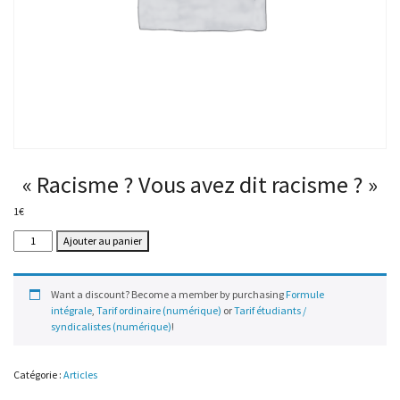
« Racisme ? Vous avez dit racisme ? »
1
€
quantité
Ajouter au panier
de
«
Racisme
Want a discount? Become a member by purchasing
Formule
?
intégrale
,
Tarif ordinaire (numérique)
or
Tarif étudiants /
Vous
syndicalistes (numérique)
!
avez
dit
racisme
Catégorie :
Articles
?
»