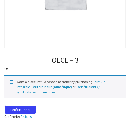
OECE – 3
0
€
Want a discount? Become a member by purchasing
Formule
intégrale
,
Tarif ordinaire (numérique)
or
Tarif étudiants /
syndicalistes (numérique)
!
Télécharger
Catégorie :
Articles