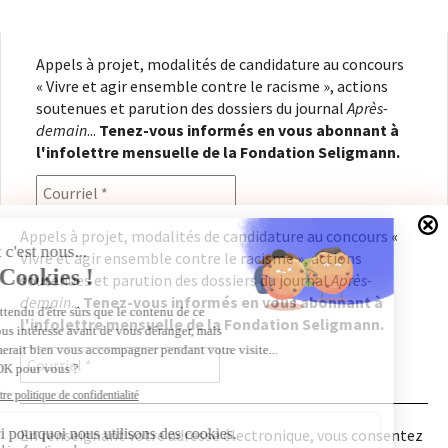
Appels à projet, modalités de candidature au concours
« Vivre et agir ensemble contre le racisme », actions
soutenues et parution des dossiers du journal
Après-
demain
...
Tenez-vous informés en vous abonnant à
l'infolettre mensuelle de la Fondation Seligmann.
Appels à projet, modalités de candidature au concours «
Vivre et agir ensemble contre le racisme », actions
En renseignant votre adresse électronique, vous
soutenues et parution des dossiers du journal
Après-
consentez à recevoir l'infolettre de la Fondation
demain
...
Tenez-vous informés en vous abonnant à
Seligmann, conformément à notre
politique de
l'infolettre mensuelle de la Fondation Seligmann.
confidentialité
. Il vous sera possible de vous
désabonner à tout moment.
En renseignant votre adresse électronique, vous consentez