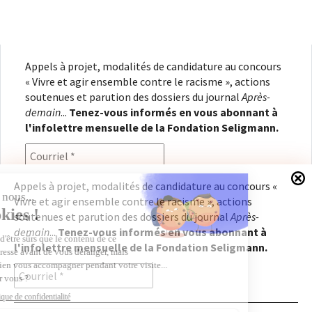
Appels à projet, modalités de candidature au concours
« Vivre et agir ensemble contre le racisme », actions
soutenues et parution des dossiers du journal
Après-
demain
...
Tenez-vous informés en vous abonnant à
l'infolettre mensuelle de la Fondation Seligmann.
Appels à projet, modalités de candidature au concours «
Vivre et agir ensemble contre le racisme », actions
En renseignant votre adresse électronique, vous
soutenues et parution des dossiers du journal
Après-
consentez à recevoir l'infolettre de la Fondation
demain
...
Tenez-vous informés en vous abonnant à
Seligmann, conformément à notre
politique de
l'infolettre mensuelle de la Fondation Seligmann.
confidentialité
. Il vous sera possible de vous
désabonner à tout moment.