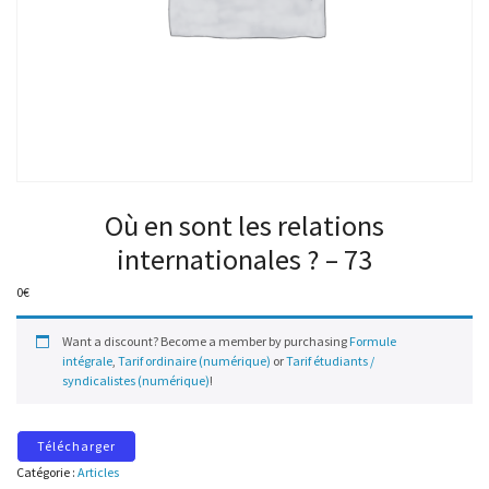
Où en sont les relations
internationales ? – 73
0
€
Want a discount? Become a member by purchasing
Formule
intégrale
,
Tarif ordinaire (numérique)
or
Tarif étudiants /
syndicalistes (numérique)
!
Télécharger
Catégorie :
Articles