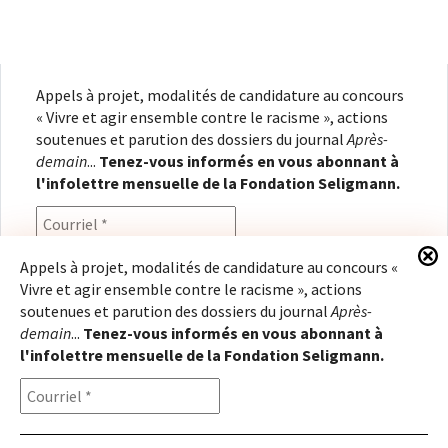
Appels à projet, modalités de candidature au concours
« Vivre et agir ensemble contre le racisme », actions
soutenues et parution des dossiers du journal
Après-
demain
...
Tenez-vous informés en vous abonnant à
l'infolettre mensuelle de la Fondation Seligmann.
Appels à projet, modalités de candidature au concours «
Vivre et agir ensemble contre le racisme », actions
En renseignant votre adresse électronique, vous
soutenues et parution des dossiers du journal
Après-
consentez à recevoir l'infolettre de la Fondation
demain
...
Tenez-vous informés en vous abonnant à
Seligmann, conformément à notre
politique de
l'infolettre mensuelle de la Fondation Seligmann.
confidentialité
. Il vous sera possible de vous
désabonner à tout moment.