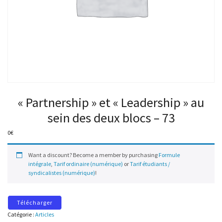
« Partnership » et « Leadership » au
sein des deux blocs – 73
0
€
Want a discount? Become a member by purchasing
Formule
intégrale
,
Tarif ordinaire (numérique)
or
Tarif étudiants /
syndicalistes (numérique)
!
Télécharger
Catégorie :
Articles