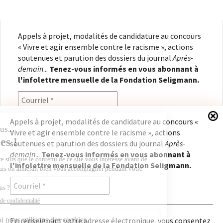
Appels à projet, modalités de candidature au concours
« Vivre et agir ensemble contre le racisme », actions
soutenues et parution des dossiers du journal
Après-
demain
...
Tenez-vous informés en vous abonnant à
l'infolettre mensuelle de la Fondation Seligmann.
Appels à projet, modalités de candidature au concours «
Vivre et agir ensemble contre le racisme », actions
En renseignant votre adresse électronique, vous
soutenues et parution des dossiers du journal
Après-
consentez à recevoir l'infolettre de la Fondation
demain
...
Tenez-vous informés en vous abonnant à
Seligmann, conformément à notre
politique de
l'infolettre mensuelle de la Fondation Seligmann.
confidentialité
. Il vous sera possible de vous
désabonner à tout moment.
En renseignant votre adresse électronique, vous consentez