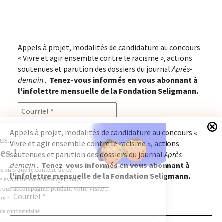
Appels à projet, modalités de candidature au concours
« Vivre et agir ensemble contre le racisme », actions
soutenues et parution des dossiers du journal
Après-
demain
...
Tenez-vous informés en vous abonnant à
l'infolettre mensuelle de la Fondation Seligmann.
Appels à projet, modalités de candidature au concours «
Vivre et agir ensemble contre le racisme », actions
En renseignant votre adresse électronique, vous
soutenues et parution des dossiers du journal
Après-
consentez à recevoir l'infolettre de la Fondation
demain
...
Tenez-vous informés en vous abonnant à
Seligmann, conformément à notre
politique de
l'infolettre mensuelle de la Fondation Seligmann.
confidentialité
. Il vous sera possible de vous
désabonner à tout moment.