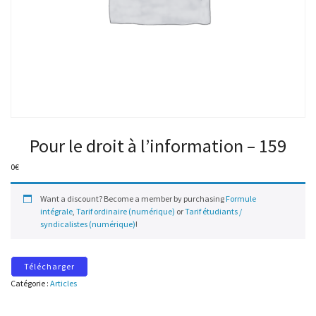
Pour le droit à l’information – 159
0
€
Want a discount? Become a member by purchasing
Formule
intégrale
,
Tarif ordinaire (numérique)
or
Tarif étudiants /
syndicalistes (numérique)
!
Télécharger
Catégorie :
Articles