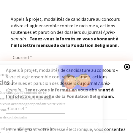
Appels à projet, modalités de candidature au concours
« Vivre et agir ensemble contre le racisme », actions
soutenues et parution des dossiers du journal
Après-
demain
...
Tenez-vous informés en vous abonnant à
l'infolettre mensuelle de la Fondation Seligmann.
Appels à projet, modalités de candidature au concours «
Vivre et agir ensemble contre le racisme », actions
En renseignant votre adresse électronique, vous
soutenues et parution des dossiers du journal
Après-
consentez à recevoir l'infolettre de la Fondation
demain
...
Tenez-vous informés en vous abonnant à
Seligmann, conformément à notre
politique de
l'infolettre mensuelle de la Fondation Seligmann.
confidentialité
. Il vous sera possible de vous
désabonner à tout moment.
En renseignant votre adresse électronique, vous consentez