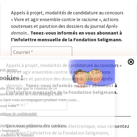
Appels à projet, modalités de candidature au concours
« Vivre et agir ensemble contre le racisme », actions
soutenues et parution des dossiers du journal
Après-
demain
...
Tenez-vous informés en vous abonnant à
l'infolettre mensuelle de la Fondation Seligmann.
Appels à projet, modalités de candidature au concours «
Vivre et agir ensemble contre le racisme », actions
En renseignant votre adresse électronique, vous
soutenues et parution des dossiers du journal
Après-
consentez à recevoir l'infolettre de la Fondation
demain
...
Tenez-vous informés en vous abonnant à
Seligmann, conformément à notre
politique de
l'infolettre mensuelle de la Fondation Seligmann.
confidentialité
. Il vous sera possible de vous
désabonner à tout moment.
En renseignant votre adresse électronique, vous consentez
à recevoir l'infolettre de la Fondation Seligmann,
Copyright © 2026
Fondation Seligmann
|
Mentions légales
|
Crédits