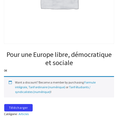
Pour une Europe libre, démocratique
et sociale
0
€
Want a discount? Become a member by purchasing
Formule
intégrale
,
Tarif ordinaire (numérique)
or
Tarif étudiants /
syndicalistes (numérique)
!
Télécharger
Catégorie :
Articles