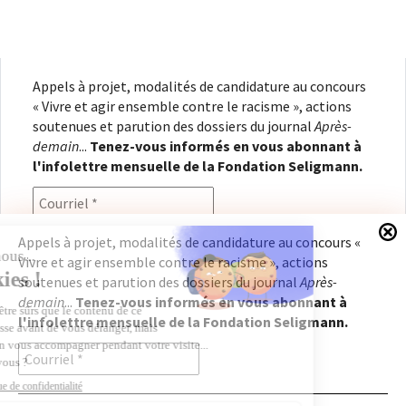
Appels à projet, modalités de candidature au concours
« Vivre et agir ensemble contre le racisme », actions
soutenues et parution des dossiers du journal
Après-
demain
...
Tenez-vous informés en vous abonnant à
l'infolettre mensuelle de la Fondation Seligmann.
Appels à projet, modalités de candidature au concours «
Vivre et agir ensemble contre le racisme », actions
En renseignant votre adresse électronique, vous
soutenues et parution des dossiers du journal
Après-
consentez à recevoir l'infolettre de la Fondation
demain
...
Tenez-vous informés en vous abonnant à
Seligmann, conformément à notre
politique de
l'infolettre mensuelle de la Fondation Seligmann.
confidentialité
. Il vous sera possible de vous
désabonner à tout moment.