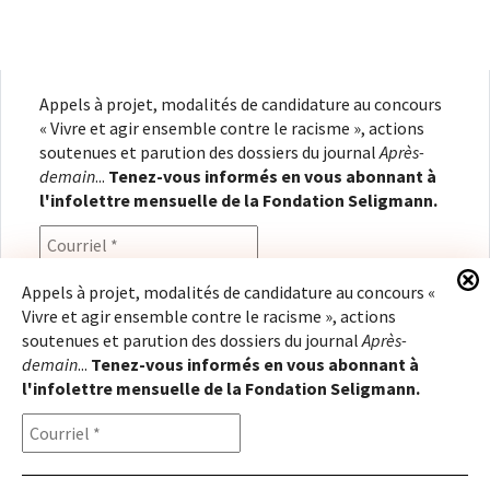
Appels à projet, modalités de candidature au concours
« Vivre et agir ensemble contre le racisme », actions
soutenues et parution des dossiers du journal
Après-
demain
...
Tenez-vous informés en vous abonnant à
l'infolettre mensuelle de la Fondation Seligmann.
Appels à projet, modalités de candidature au concours «
Vivre et agir ensemble contre le racisme », actions
En renseignant votre adresse électronique, vous
soutenues et parution des dossiers du journal
Après-
consentez à recevoir l'infolettre de la Fondation
demain
...
Tenez-vous informés en vous abonnant à
Seligmann, conformément à notre
politique de
l'infolettre mensuelle de la Fondation Seligmann.
confidentialité
. Il vous sera possible de vous
désabonner à tout moment.