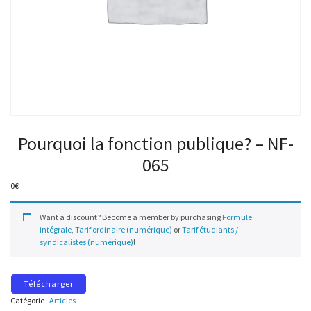
Pourquoi la fonction publique? – NF-
065
0
€
Want a discount? Become a member by purchasing
Formule
intégrale
,
Tarif ordinaire (numérique)
or
Tarif étudiants /
syndicalistes (numérique)
!
Télécharger
Catégorie :
Articles