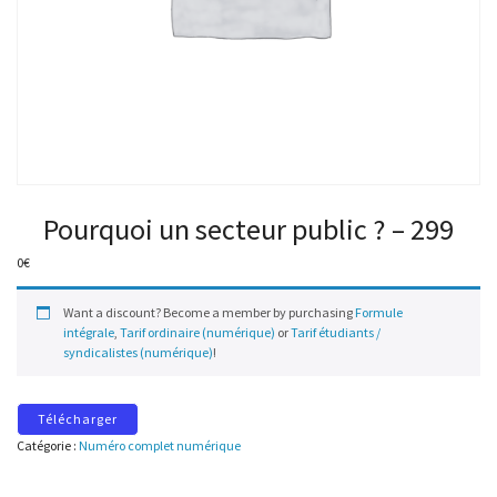
Pourquoi un secteur public ? – 299
0
€
Want a discount? Become a member by purchasing
Formule
intégrale
,
Tarif ordinaire (numérique)
or
Tarif étudiants /
syndicalistes (numérique)
!
Télécharger
Catégorie :
Numéro complet numérique