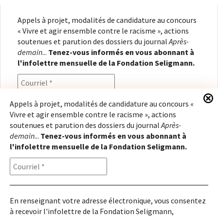
Appels à projet, modalités de candidature au concours
« Vivre et agir ensemble contre le racisme », actions
soutenues et parution des dossiers du journal
Après-
demain
...
Tenez-vous informés en vous abonnant à
l'infolettre mensuelle de la Fondation Seligmann.
Appels à projet, modalités de candidature au concours «
Vivre et agir ensemble contre le racisme », actions
En renseignant votre adresse électronique, vous
soutenues et parution des dossiers du journal
Après-
consentez à recevoir l'infolettre de la Fondation
demain
...
Tenez-vous informés en vous abonnant à
Seligmann, conformément à notre
politique de
l'infolettre mensuelle de la Fondation Seligmann.
confidentialité
. Il vous sera possible de vous
désabonner à tout moment.
En renseignant votre adresse électronique, vous consentez
à recevoir l'infolettre de la Fondation Seligmann,
Copyright © 2026
Fondation Seligmann
|
Mentions légales
|
Crédits