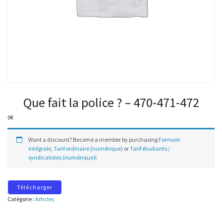
Que fait la police ? – 470-471-472
0
€
Want a discount? Become a member by purchasing
Formule
intégrale
,
Tarif ordinaire (numérique)
or
Tarif étudiants /
syndicalistes (numérique)
!
Télécharger
Catégorie :
Articles