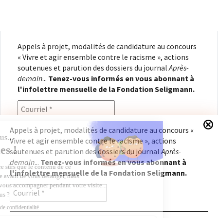
Appels à projet, modalités de candidature au concours
« Vivre et agir ensemble contre le racisme », actions
soutenues et parution des dossiers du journal
Après-
demain
...
Tenez-vous informés en vous abonnant à
l'infolettre mensuelle de la Fondation Seligmann.
Appels à projet, modalités de candidature au concours «
Vivre et agir ensemble contre le racisme », actions
En renseignant votre adresse électronique, vous
soutenues et parution des dossiers du journal
Après-
consentez à recevoir l'infolettre de la Fondation
demain
...
Tenez-vous informés en vous abonnant à
Seligmann, conformément à notre
politique de
l'infolettre mensuelle de la Fondation Seligmann.
confidentialité
. Il vous sera possible de vous
désabonner à tout moment.