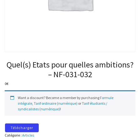
Quel(s) Etats pour quelles ambitions?
– NF-031-032
0
€
Want a discount? Become a member by purchasing
Formule
intégrale
,
Tarif ordinaire (numérique)
or
Tarif étudiants /
syndicalistes (numérique)
!
Télécharger
Catégorie :
Articles