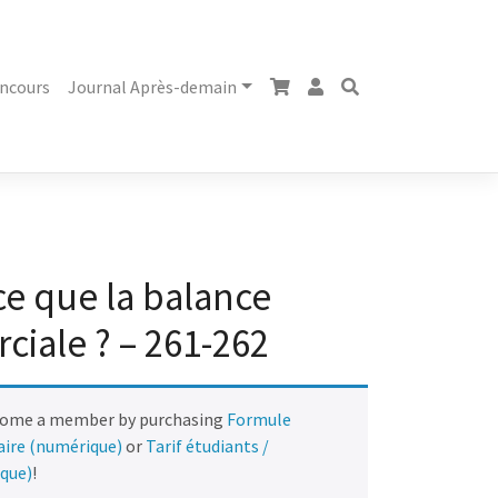
ncours
Journal Après-demain
ce que la balance
iale ? – 261-262
come a member by purchasing
Formule
naire (numérique)
or
Tarif étudiants /
ique)
!