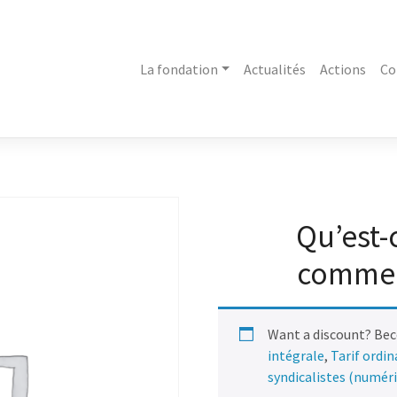
La fondation
Actualités
Actions
Co
Qu’est-
commerc
Want a discount? Be
intégrale
,
Tarif ordi
syndicalistes (numér