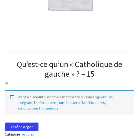
Qu’est-ce qu’un « Catholique de
gauche » ? – 15
0
€
Want a discount? Become a member by purchasing
Formule
intégrale
,
Tarif ordinaire (numérique)
or
Tarif étudiants /
syndicalistes (numérique)
!
Télécharger
Catégorie :
Articles