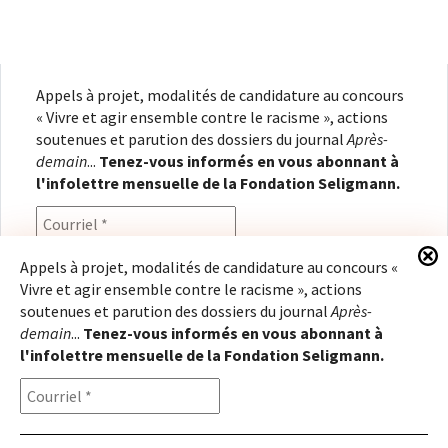
Appels à projet, modalités de candidature au concours
« Vivre et agir ensemble contre le racisme », actions
soutenues et parution des dossiers du journal
Après-
demain
...
Tenez-vous informés en vous abonnant à
l'infolettre mensuelle de la Fondation Seligmann.
Appels à projet, modalités de candidature au concours «
Vivre et agir ensemble contre le racisme », actions
En renseignant votre adresse électronique, vous
soutenues et parution des dossiers du journal
Après-
consentez à recevoir l'infolettre de la Fondation
demain
...
Tenez-vous informés en vous abonnant à
Seligmann, conformément à notre
politique de
l'infolettre mensuelle de la Fondation Seligmann.
confidentialité
. Il vous sera possible de vous
désabonner à tout moment.