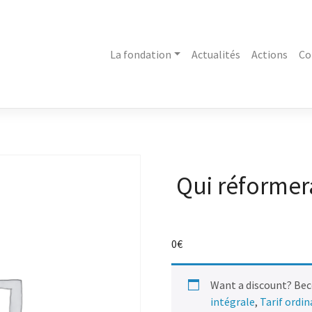
La fondation
Actualités
Actions
Co
Qui réformera
0
€
Want a discount? Be
intégrale
,
Tarif ordi