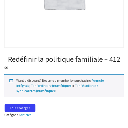
Redéfinir la politique familiale – 412
0
€
Want a discount? Become a member by purchasing
Formule
intégrale
,
Tarif ordinaire (numérique)
or
Tarif étudiants /
syndicalistes (numérique)
!
Télécharger
Catégorie :
Articles