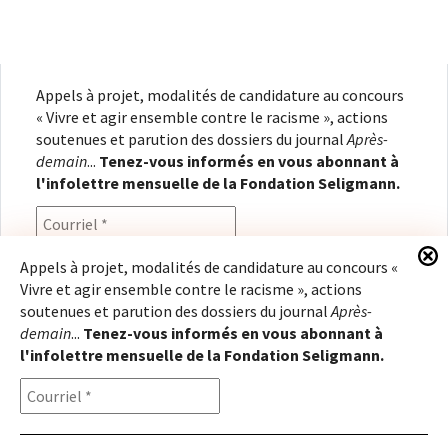
Appels à projet, modalités de candidature au concours
« Vivre et agir ensemble contre le racisme », actions
soutenues et parution des dossiers du journal
Après-
demain
...
Tenez-vous informés en vous abonnant à
l'infolettre mensuelle de la Fondation Seligmann.
Appels à projet, modalités de candidature au concours «
Vivre et agir ensemble contre le racisme », actions
En renseignant votre adresse électronique, vous
soutenues et parution des dossiers du journal
Après-
consentez à recevoir l'infolettre de la Fondation
demain
...
Tenez-vous informés en vous abonnant à
Seligmann, conformément à notre
politique de
l'infolettre mensuelle de la Fondation Seligmann.
confidentialité
. Il vous sera possible de vous
désabonner à tout moment.