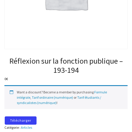
Réflexion sur la fonction publique –
193-194
0
€
Want a discount? Become a member by purchasing
Formule
intégrale
,
Tarif ordinaire (numérique)
or
Tarif étudiants /
syndicalistes (numérique)
!
Télécharger
Catégorie :
Articles