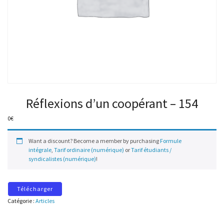
Réflexions d’un coopérant – 154
0
€
Want a discount? Become a member by purchasing
Formule
intégrale
,
Tarif ordinaire (numérique)
or
Tarif étudiants /
syndicalistes (numérique)
!
Télécharger
Catégorie :
Articles