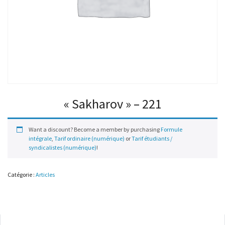
« Sakharov » – 221
Want a discount? Become a member by purchasing
Formule
intégrale
,
Tarif ordinaire (numérique)
or
Tarif étudiants /
syndicalistes (numérique)
!
Catégorie :
Articles