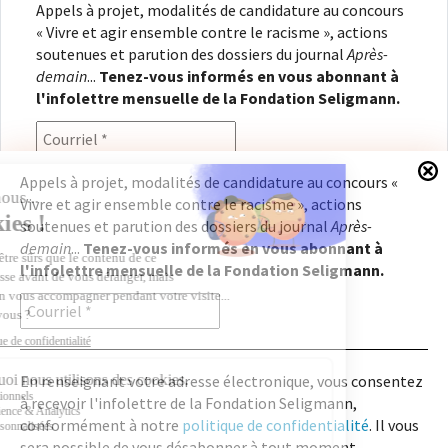
Appels à projet, modalités de candidature au concours
« Vivre et agir ensemble contre le racisme », actions
soutenues et parution des dossiers du journal
Après-
demain
...
Tenez-vous informés en vous abonnant à
l'infolettre mensuelle de la Fondation Seligmann.
Appels à projet, modalités de candidature au concours «
Vivre et agir ensemble contre le racisme », actions
En renseignant votre adresse électronique, vous
soutenues et parution des dossiers du journal
Après-
consentez à recevoir l'infolettre de la Fondation
demain
...
Tenez-vous informés en vous abonnant à
Seligmann, conformément à notre
politique de
l'infolettre mensuelle de la Fondation Seligmann.
confidentialité
. Il vous sera possible de vous
désabonner à tout moment.
En renseignant votre adresse électronique, vous consentez
à recevoir l'infolettre de la Fondation Seligmann,
Copyright © 2026
Fondation Seligmann
|
Mentions légales
|
Crédits
Fondation Seligmann
conformément à notre
politique de confidentialité
. Il vous
Journal Après-demain
sera possible de vous désabonner à tout moment.