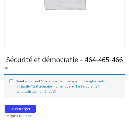
Sécurité et démocratie – 464-465-466
0
€
Want a discount? Become a member by purchasing
Formule
intégrale
,
Tarif ordinaire (numérique)
or
Tarif étudiants /
syndicalistes (numérique)
!
Télécharger
Catégorie :
Articles