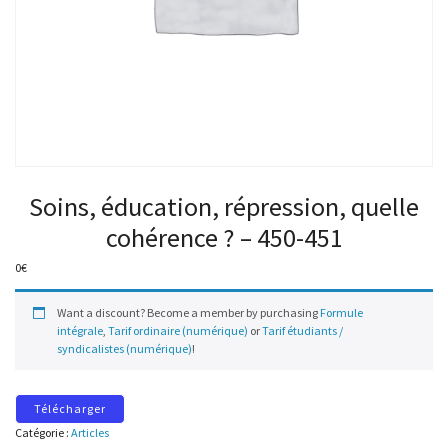
Soins, éducation, répression, quelle
cohérence ? – 450-451
0
€
Want a discount? Become a member by purchasing
Formule
intégrale
,
Tarif ordinaire (numérique)
or
Tarif étudiants /
syndicalistes (numérique)
!
Télécharger
Catégorie :
Articles