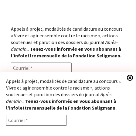
Appels à projet, modalités de candidature au concours
« Vivre et agir ensemble contre le racisme », actions
soutenues et parution des dossiers du journal
Après-
demain
...
Tenez-vous informés en vous abonnant à
l'infolettre mensuelle de la Fondation Seligmann.
Appels à projet, modalités de candidature au concours «
Vivre et agir ensemble contre le racisme », actions
En renseignant votre adresse électronique, vous
soutenues et parution des dossiers du journal
Après-
consentez à recevoir l'infolettre de la Fondation
demain
...
Tenez-vous informés en vous abonnant à
Seligmann, conformément à notre
politique de
l'infolettre mensuelle de la Fondation Seligmann.
confidentialité
. Il vous sera possible de vous
désabonner à tout moment.