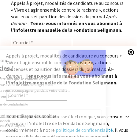
Appels à projet, modalités de candidature au concours
« Vivre et agir ensemble contre le racisme », actions
soutenues et parution des dossiers du journal
Après-
demain
...
Tenez-vous informés en vous abonnant à
l'infolettre mensuelle de la Fondation Seligmann.
Appels à projet, modalités de candidature au concours «
Vivre et agir ensemble contre le racisme », actions
En renseignant votre adresse électronique, vous
soutenues et parution des dossiers du journal
Après-
consentez à recevoir l'infolettre de la Fondation
demain
...
Tenez-vous informés en vous abonnant à
Seligmann, conformément à notre
politique de
l'infolettre mensuelle de la Fondation Seligmann.
confidentialité
. Il vous sera possible de vous
désabonner à tout moment.
En renseignant votre adresse électronique, vous consentez
à recevoir l'infolettre de la Fondation Seligmann,
Copyright © 2026
Fondation Seligmann
|
Mentions légales
|
Crédits
Fondation Seligmann
conformément à notre
politique de confidentialité
. Il vous
Journal Après-demain
sera possible de vous désabonner à tout moment.