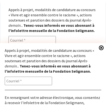
Appels à projet, modalités de candidature au concours
« Vivre et agir ensemble contre le racisme », actions
soutenues et parution des dossiers du journal
Après-
demain
...
Tenez-vous informés en vous abonnant à
l'infolettre mensuelle de la Fondation Seligmann.
Appels à projet, modalités de candidature au concours «
Vivre et agir ensemble contre le racisme », actions
En renseignant votre adresse électronique, vous
soutenues et parution des dossiers du journal
Après-
consentez à recevoir l'infolettre de la Fondation
demain
...
Tenez-vous informés en vous abonnant à
Seligmann, conformément à notre
politique de
l'infolettre mensuelle de la Fondation Seligmann.
confidentialité
. Il vous sera possible de vous
désabonner à tout moment.
En renseignant votre adresse électronique, vous consentez
à recevoir l'infolettre de la Fondation Seligmann,
Copyright © 2026
Fondation Seligmann
|
Mentions légales
|
Crédits