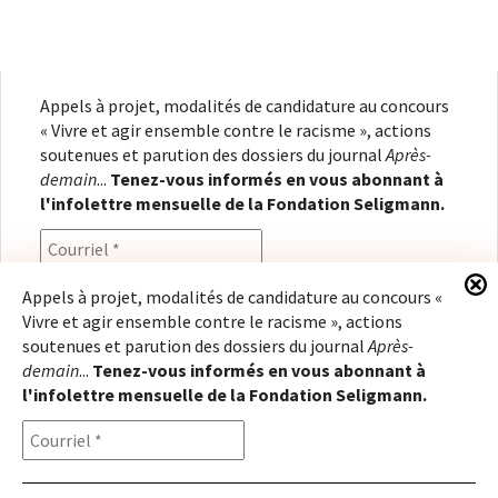
Appels à projet, modalités de candidature au concours
« Vivre et agir ensemble contre le racisme », actions
soutenues et parution des dossiers du journal
Après-
demain
...
Tenez-vous informés en vous abonnant à
l'infolettre mensuelle de la Fondation Seligmann.
Appels à projet, modalités de candidature au concours «
Vivre et agir ensemble contre le racisme », actions
En renseignant votre adresse électronique, vous
soutenues et parution des dossiers du journal
Après-
consentez à recevoir l'infolettre de la Fondation
demain
...
Tenez-vous informés en vous abonnant à
Seligmann, conformément à notre
politique de
l'infolettre mensuelle de la Fondation Seligmann.
confidentialité
. Il vous sera possible de vous
désabonner à tout moment.