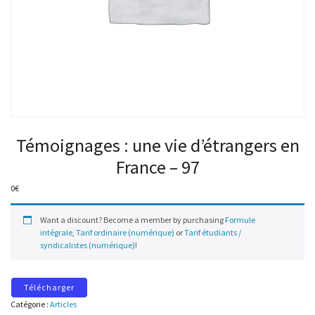
Témoignages : une vie d’étrangers en
France – 97
0
€
Want a discount? Become a member by purchasing
Formule
intégrale
,
Tarif ordinaire (numérique)
or
Tarif étudiants /
syndicalistes (numérique)
!
Télécharger
Catégorie :
Articles