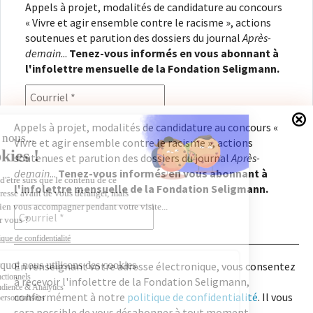
Appels à projet, modalités de candidature au concours
« Vivre et agir ensemble contre le racisme », actions
soutenues et parution des dossiers du journal
Après-
demain
...
Tenez-vous informés en vous abonnant à
l'infolettre mensuelle de la Fondation Seligmann.
Appels à projet, modalités de candidature au concours «
Vivre et agir ensemble contre le racisme », actions
En renseignant votre adresse électronique, vous
soutenues et parution des dossiers du journal
Après-
consentez à recevoir l'infolettre de la Fondation
demain
...
Tenez-vous informés en vous abonnant à
Seligmann, conformément à notre
politique de
l'infolettre mensuelle de la Fondation Seligmann.
confidentialité
. Il vous sera possible de vous
désabonner à tout moment.
En renseignant votre adresse électronique, vous consentez
à recevoir l'infolettre de la Fondation Seligmann,
Copyright © 2026
Fondation Seligmann
|
Mentions légales
|
Crédits
Fondation Seligmann
conformément à notre
politique de confidentialité
. Il vous
Journal Après-demain
sera possible de vous désabonner à tout moment.