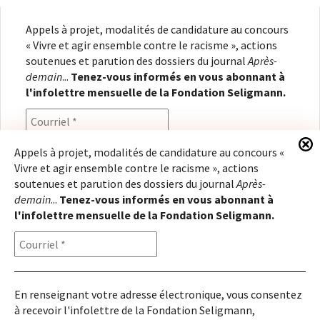
Appels à projet, modalités de candidature au concours
« Vivre et agir ensemble contre le racisme », actions
soutenues et parution des dossiers du journal
Après-
demain
...
Tenez-vous informés en vous abonnant à
l'infolettre mensuelle de la Fondation Seligmann.
Appels à projet, modalités de candidature au concours «
Vivre et agir ensemble contre le racisme », actions
En renseignant votre adresse électronique, vous
soutenues et parution des dossiers du journal
Après-
consentez à recevoir l'infolettre de la Fondation
demain
...
Tenez-vous informés en vous abonnant à
Seligmann, conformément à notre
politique de
l'infolettre mensuelle de la Fondation Seligmann.
confidentialité
. Il vous sera possible de vous
désabonner à tout moment.
En renseignant votre adresse électronique, vous consentez
à recevoir l'infolettre de la Fondation Seligmann,
Copyright © 2026
Fondation Seligmann
|
Mentions légales
|
Crédits