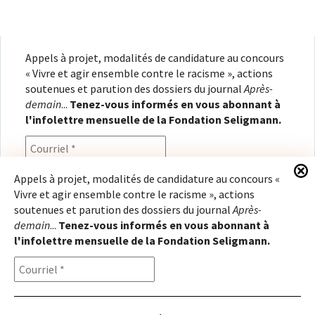
068
Appels à projet, modalités de candidature au concours
« Vivre et agir ensemble contre le racisme », actions
soutenues et parution des dossiers du journal
Après-
demain
...
Tenez-vous informés en vous abonnant à
l'infolettre mensuelle de la Fondation Seligmann.
Appels à projet, modalités de candidature au concours «
Vivre et agir ensemble contre le racisme », actions
En renseignant votre adresse électronique, vous
soutenues et parution des dossiers du journal
Après-
consentez à recevoir l'infolettre de la Fondation
demain
...
Tenez-vous informés en vous abonnant à
Seligmann, conformément à notre
politique de
l'infolettre mensuelle de la Fondation Seligmann.
confidentialité
. Il vous sera possible de vous
désabonner à tout moment.