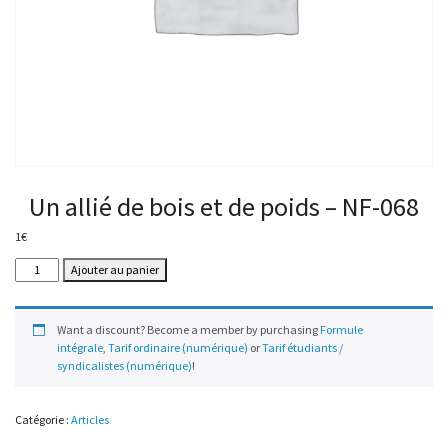
Un allié de bois et de poids – NF-068
1
€
quantité
Ajouter au panier
de
Un
allié
Want a discount? Become a member by purchasing
Formule
de
intégrale
,
Tarif ordinaire (numérique)
or
Tarif étudiants /
bois
syndicalistes (numérique)
!
et
de
poids
Catégorie :
Articles
–
NF-