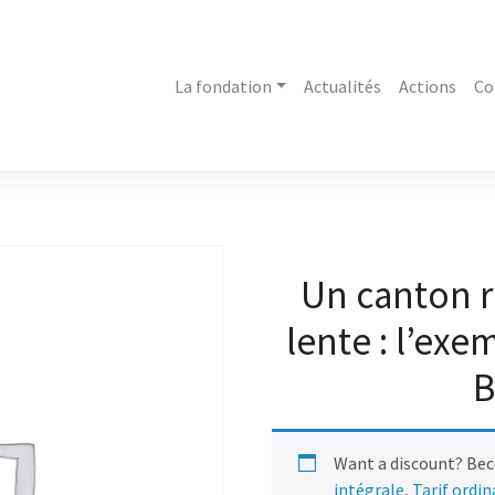
La fondation
Actualités
Actions
Co
Un canton ru
lente : l’ex
B
Want a discount? Be
intégrale
,
Tarif ordi