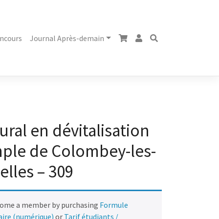
ncours
Journal Après-demain
ral en dévitalisation
emple de Colombey-les-
elles – 309
come a member by purchasing
Formule
naire (numérique)
or
Tarif étudiants /