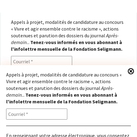
Appels à projet, modalités de candidature au concours
« Vivre et agir ensemble contre le racisme », actions
soutenues et parution des dossiers du journal
Après-
demain
...
Tenez-vous informés en vous abonnant à
l'infolettre mensuelle de la Fondation Seligmann.
Appels à projet, modalités de candidature au concours «
Vivre et agir ensemble contre le racisme », actions
En renseignant votre adresse électronique, vous
soutenues et parution des dossiers du journal
Après-
consentez à recevoir l'infolettre de la Fondation
demain
...
Tenez-vous informés en vous abonnant à
Seligmann, conformément à notre
politique de
l'infolettre mensuelle de la Fondation Seligmann.
confidentialité
. Il vous sera possible de vous
désabonner à tout moment.
En renseignant votre adresse électronique, vous consentez