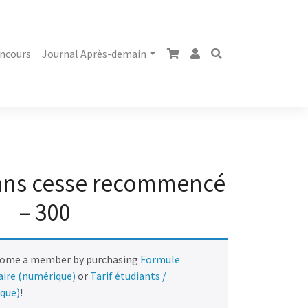
ncours
Journal Après-demain
ans cesse recommencé
– 300
come a member by purchasing
Formule
naire (numérique)
or
Tarif étudiants /
ique)
!