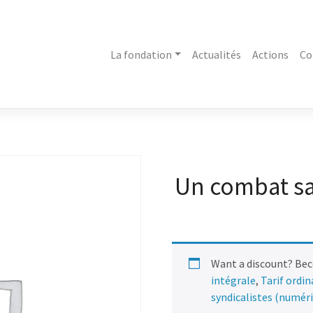
La fondation
Actualités
Actions
Co
Un combat s
Want a discount? Be
intégrale
,
Tarif ordi
syndicalistes (numér