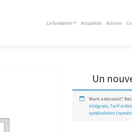
La fondation
Actualités
Actions
Co
Un nouve
Want a discount? Be
intégrale
,
Tarif ordi
syndicalistes (numér