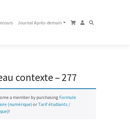
ncours
Journal Après-demain
au contexte – 277
come a member by purchasing
Formule
naire (numérique)
or
Tarif étudiants /
ique)
!