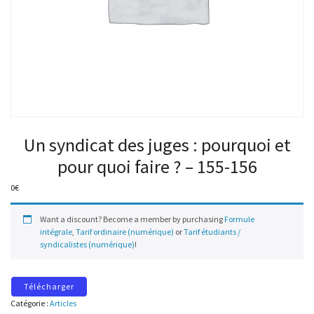
Un syndicat des juges : pourquoi et
pour quoi faire ? – 155-156
0
€
Want a discount? Become a member by purchasing
Formule
intégrale
,
Tarif ordinaire (numérique)
or
Tarif étudiants /
syndicalistes (numérique)
!
Télécharger
Catégorie :
Articles