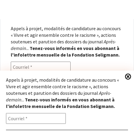
Appels à projet, modalités de candidature au concours
« Vivre et agir ensemble contre le racisme », actions
soutenues et parution des dossiers du journal
Après-
demain
...
Tenez-vous informés en vous abonnant à
l'infolettre mensuelle de la Fondation Seligmann.
Appels à projet, modalités de candidature au concours «
Vivre et agir ensemble contre le racisme », actions
En renseignant votre adresse électronique, vous
soutenues et parution des dossiers du journal
Après-
consentez à recevoir l'infolettre de la Fondation
demain
...
Tenez-vous informés en vous abonnant à
Seligmann, conformément à notre
politique de
l'infolettre mensuelle de la Fondation Seligmann.
confidentialité
. Il vous sera possible de vous
désabonner à tout moment.