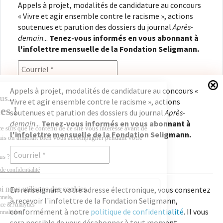
Appels à projet, modalités de candidature au concours
« Vivre et agir ensemble contre le racisme », actions
soutenues et parution des dossiers du journal
Après-
demain
...
Tenez-vous informés en vous abonnant à
l'infolettre mensuelle de la Fondation Seligmann.
Appels à projet, modalités de candidature au concours «
Vivre et agir ensemble contre le racisme », actions
En renseignant votre adresse électronique, vous
soutenues et parution des dossiers du journal
Après-
consentez à recevoir l'infolettre de la Fondation
demain
...
Tenez-vous informés en vous abonnant à
Seligmann, conformément à notre
politique de
l'infolettre mensuelle de la Fondation Seligmann.
confidentialité
. Il vous sera possible de vous
désabonner à tout moment.
En renseignant votre adresse électronique, vous consentez
à recevoir l'infolettre de la Fondation Seligmann,
Copyright © 2026
Fondation Seligmann
|
Mentions légales
|
Crédits
Fondation Seligmann
conformément à notre
politique de confidentialité
. Il vous
Journal Après-demain
sera possible de vous désabonner à tout moment.