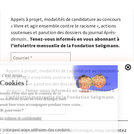
Appels à projet, modalités de candidature au concours
« Vivre et agir ensemble contre le racisme », actions
soutenues et parution des dossiers du journal
Après-
demain
...
Tenez-vous informés en vous abonnant à
l'infolettre mensuelle de la Fondation Seligmann.
Appels à projet, modalités de candidature au concours «
Vivre et agir ensemble contre le racisme », actions
En renseignant votre adresse électronique, vous
soutenues et parution des dossiers du journal
Après-
consentez à recevoir l'infolettre de la Fondation
demain
...
Tenez-vous informés en vous abonnant à
Seligmann, conformément à notre
politique de
l'infolettre mensuelle de la Fondation Seligmann.
confidentialité
. Il vous sera possible de vous
désabonner à tout moment.
En renseignant votre adresse électronique, vous consentez