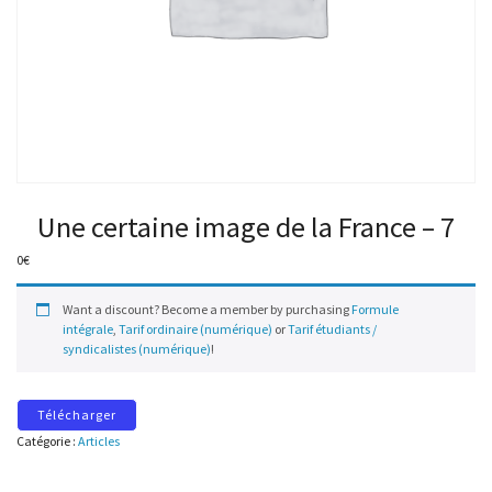
Une certaine image de la France – 7
0
€
Want a discount? Become a member by purchasing
Formule
intégrale
,
Tarif ordinaire (numérique)
or
Tarif étudiants /
syndicalistes (numérique)
!
Télécharger
Catégorie :
Articles