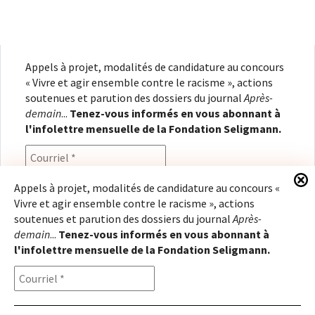
Appels à projet, modalités de candidature au concours
« Vivre et agir ensemble contre le racisme », actions
soutenues et parution des dossiers du journal
Après-
demain
...
Tenez-vous informés en vous abonnant à
l'infolettre mensuelle de la Fondation Seligmann.
Appels à projet, modalités de candidature au concours «
Vivre et agir ensemble contre le racisme », actions
En renseignant votre adresse électronique, vous
soutenues et parution des dossiers du journal
Après-
consentez à recevoir l'infolettre de la Fondation
demain
...
Tenez-vous informés en vous abonnant à
Seligmann, conformément à notre
politique de
l'infolettre mensuelle de la Fondation Seligmann.
confidentialité
. Il vous sera possible de vous
désabonner à tout moment.