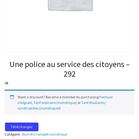
Une police au service des citoyens –
292
0
€
Want a discount? Become a member by purchasing
Formule
intégrale
,
Tarif ordinaire (numérique)
or
Tarif étudiants /
syndicalistes (numérique)
!
Télécharger
Catégorie :
Numéro complet numérique