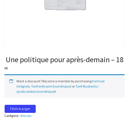
Une politique pour après-demain – 18
0
€
Want a discount? Become a member by purchasing
Formule
intégrale
,
Tarif ordinaire (numérique)
or
Tarif étudiants /
syndicalistes (numérique)
!
Télécharger
Catégorie :
Articles