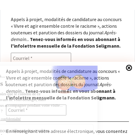
Appels à projet, modalités de candidature au concours
« Vivre et agir ensemble contre le racisme », actions
soutenues et parution des dossiers du journal
Après-
demain
...
Tenez-vous informés en vous abonnant à
l'infolettre mensuelle de la Fondation Seligmann.
Appels à projet, modalités de candidature au concours «
Vivre et agir ensemble contre le racisme », actions
En renseignant votre adresse électronique, vous
soutenues et parution des dossiers du journal
Après-
consentez à recevoir l'infolettre de la Fondation
demain
...
Tenez-vous informés en vous abonnant à
Seligmann, conformément à notre
politique de
l'infolettre mensuelle de la Fondation Seligmann.
confidentialité
. Il vous sera possible de vous
désabonner à tout moment.
En renseignant votre adresse électronique, vous consentez