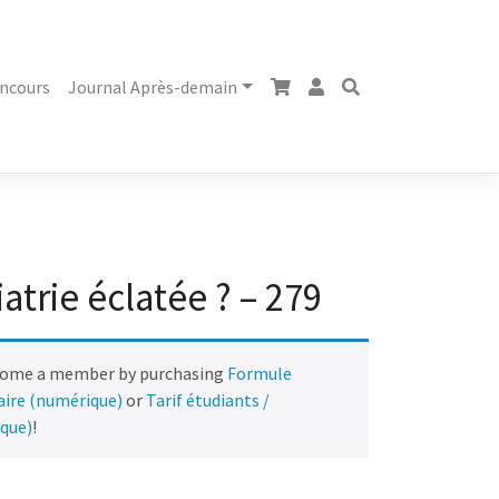
ncours
Journal Après-demain
trie éclatée ? – 279
come a member by purchasing
Formule
naire (numérique)
or
Tarif étudiants /
ique)
!