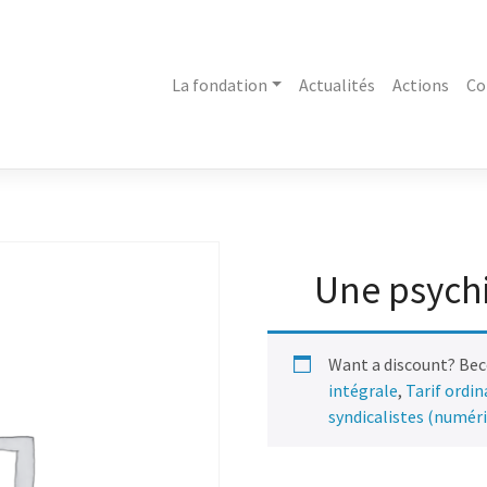
La fondation
Actualités
Actions
Co
Une psychia
Want a discount? Be
intégrale
,
Tarif ordi
syndicalistes (numér