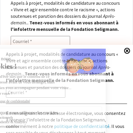
Appels à projet, modalités de candidature au concours
« Vivre et agir ensemble contre le racisme », actions
soutenues et parution des dossiers du journal
Après-
demain
...
Tenez-vous informés en vous abonnant à
l'infolettre mensuelle de la Fondation Seligmann.
Appels à projet, modalités de candidature au concours «
Vivre et agir ensemble contre le racisme », actions
En renseignant votre adresse électronique, vous
soutenues et parution des dossiers du journal
Après-
consentez à recevoir l'infolettre de la Fondation
demain
...
Tenez-vous informés en vous abonnant à
Seligmann, conformément à notre
politique de
l'infolettre mensuelle de la Fondation Seligmann.
confidentialité
. Il vous sera possible de vous
désabonner à tout moment.
En renseignant votre adresse électronique, vous consentez
à recevoir l'infolettre de la Fondation Seligmann,
Copyright © 2026
Fondation Seligmann
|
Mentions légales
|
Crédits
Fondation Seligmann
conformément à notre
politique de confidentialité
. Il vous
Journal Après-demain
sera possible de vous désabonner à tout moment.