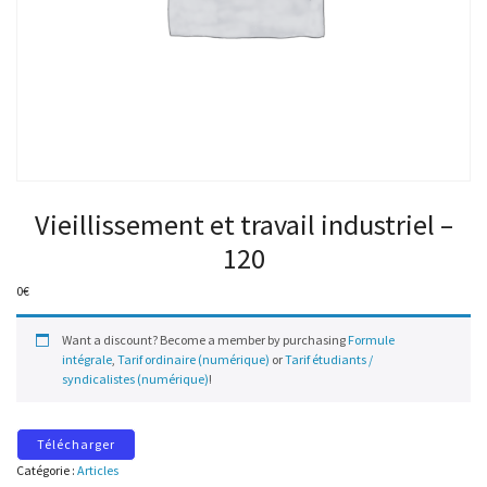
Vieillissement et travail industriel –
120
0
€
Want a discount? Become a member by purchasing
Formule
intégrale
,
Tarif ordinaire (numérique)
or
Tarif étudiants /
syndicalistes (numérique)
!
Télécharger
Catégorie :
Articles