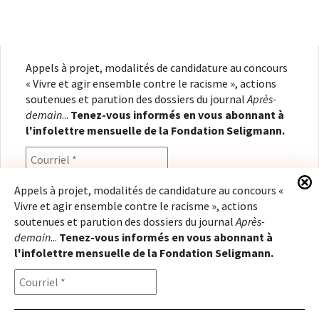
Appels à projet, modalités de candidature au concours
« Vivre et agir ensemble contre le racisme », actions
soutenues et parution des dossiers du journal
Après-
demain
...
Tenez-vous informés en vous abonnant à
l'infolettre mensuelle de la Fondation Seligmann.
Appels à projet, modalités de candidature au concours «
Vivre et agir ensemble contre le racisme », actions
En renseignant votre adresse électronique, vous
soutenues et parution des dossiers du journal
Après-
consentez à recevoir l'infolettre de la Fondation
demain
...
Tenez-vous informés en vous abonnant à
Seligmann, conformément à notre
politique de
l'infolettre mensuelle de la Fondation Seligmann.
confidentialité
. Il vous sera possible de vous
désabonner à tout moment.