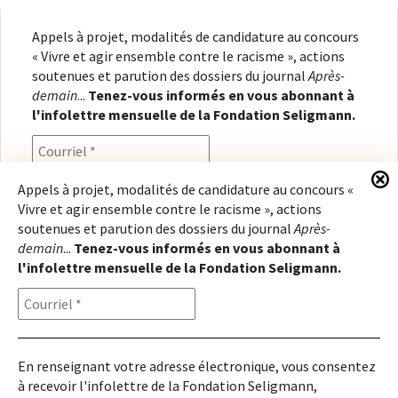
Appels à projet, modalités de candidature au concours
« Vivre et agir ensemble contre le racisme », actions
soutenues et parution des dossiers du journal
Après-
demain
...
Tenez-vous informés en vous abonnant à
l'infolettre mensuelle de la Fondation Seligmann.
Appels à projet, modalités de candidature au concours «
Vivre et agir ensemble contre le racisme », actions
En renseignant votre adresse électronique, vous
soutenues et parution des dossiers du journal
Après-
consentez à recevoir l'infolettre de la Fondation
demain
...
Tenez-vous informés en vous abonnant à
Seligmann, conformément à notre
politique de
l'infolettre mensuelle de la Fondation Seligmann.
confidentialité
. Il vous sera possible de vous
désabonner à tout moment.
En renseignant votre adresse électronique, vous consentez
à recevoir l'infolettre de la Fondation Seligmann,
Copyright © 2026
Fondation Seligmann
|
Mentions légales
|
Crédits